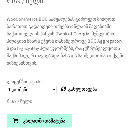
₾
169
/ წელი
დან,
დაფუძნებუ
ლია
WooCommerce BOG საშუალებას გაძლევთ მიიღოთ
მომხმარებ
ბარათით გადახდები თქვენს ონლაინ მაღაზიაში
ლის
საქართველოს ბანკის (Bank of Georgia) მეშვეობით.
გამოკითხვ
პლაგინი მხარს უჭერს თანამედროვე BOG Aggregator-
აზე
ს და legacy iPay პლატფორმებს, რაც უზრუნველყოფს
მაქსიმალურ თავსებადობასა და საიმედოობას თქვენი
ბიზნესისთვის.
ლიცენზიის ტიპი
გასუფთავება
₾
169
/ წელი
კალათში დამატება