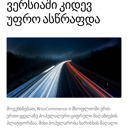
ვერსიაში კიდევ
უფრო ასწრაფდა
მოგეხსნებათ, WooCommerce-ი მსოფლიოში ერთ-
ერთი ყველაზე პოპულალური ციფრული მაღაზიების
პლატფორმაა. მისი პოპულარობა ხარისხის მაღალი