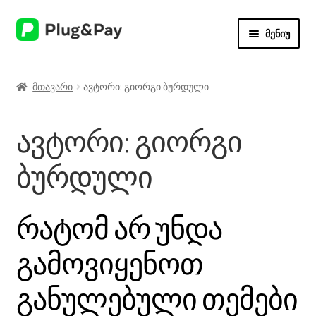
ნავიგაციაზე
შიგთავსზე
მენიუ
გადასვლა
გადასვლა
მთავარი
მთავარი
ავტორი: გიორგი ბურდული
ჩემი ანგარიში
ავტორი:
გიორგი
დოკუმენტაცია
ბურდული
შვილო
ვუკომერსის პლაგინები
მენიუს
გაშლა
ბლოგი
რატომ არ უნდა
გამოვიყენოთ
განულებული თემები