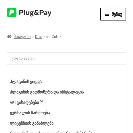
ნავიგაციაზე
შიგთავსზე
მენიუ
გადასვლა
გადასვლა
მთავარი
მთავარი
Doc
ionCube
ჩემი ანგარიში
დოკუმენტაცია
შვილო
ვუკომერსის პლაგინები
მენიუს
პლაგინის ყიდვა
გაშლა
ბლოგი
პლაგინის გადმოწერა და ინსტალაცია
[4]
API გასაღებები
ჟურნალის წარმოება
ლიცენზიის განახლება