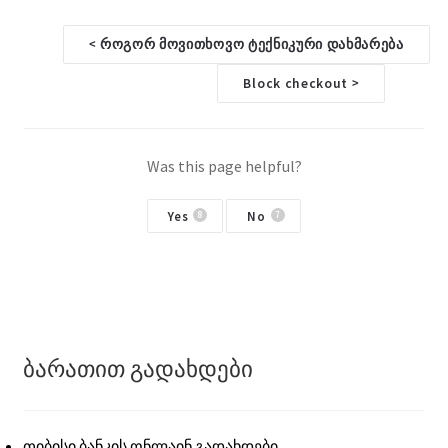
D
როგორ მოვითხოვო ტექნიკური დახმარება
<
o
Block checkout
>
c
n
Was this page helpful?
a
Yes
No
8
7
v
i
g
ბარათით გადახდები
a
t
თიბისი ბანკის ონლაინ გადახდები